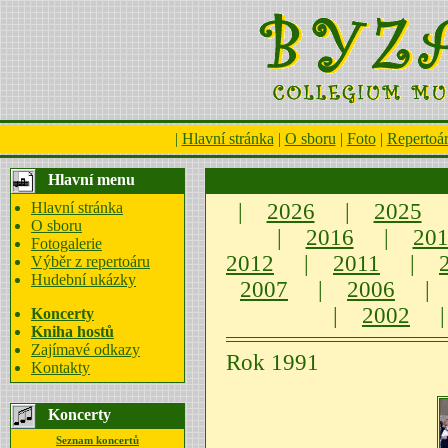
|
Hlavní stránka
|
O sboru
|
Foto
|
Repertoá
Hlavní menu
Hlavní stránka
|
2026
|
2025
O sboru
|
2016
|
20
Fotogalerie
2012
|
2011
|
Výběr z repertoáru
Hudební ukázky
2007
|
2006
|
|
2002
Koncerty
Kniha hostů
Zajímavé odkazy
Rok 1991
Kontakty
Koncerty
Seznam koncertů